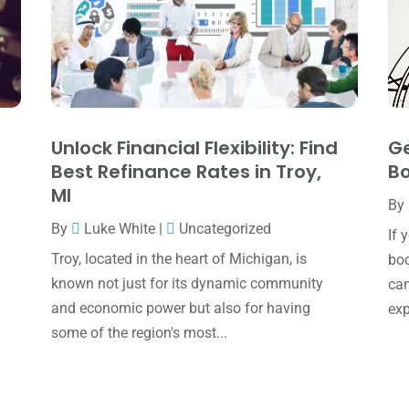
Unlock Financial Flexibility: Find
Ge
Best Refinance Rates in Troy,
Bo
MI
By
By
Luke White
|
Uncategorized
If 
Troy, located in the heart of Michigan, is
boo
known not just for its dynamic community
can
and economic power but also for having
exp
some of the region's most...