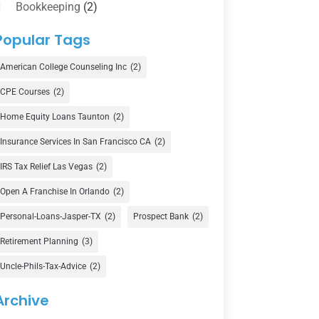
Bookkeeping
(2)
Counselor
(1)
Popular Tags
Credit Union
(1)
American College Counseling Inc
(2)
Currency Exchange Service
(1)
CPE Courses
(2)
Finance
(74)
Home Equity Loans Taunton
(2)
Finance Broker
(3)
Insurance Services In San Francisco CA
(2)
Financial Advisor
(16)
IRS Tax Relief Las Vegas
(2)
Financial Services
(147)
Open A Franchise In Orlando
(2)
Gold Dealer
(1)
Personal-Loans-Jasper-TX
(2)
Prospect Bank
(2)
Retirement Planning
(3)
Insurance
(101)
Uncle-Phils-Tax-Advice
(2)
Investing
(1)
Investments
(7)
Archive