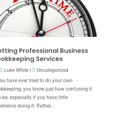
May 2025
(4)
April 2025
(1)
March 2025
(1)
February 2025
(1)
January 2025
(2)
tting Professional Business
okkeeping Services
December 2024
(3)
Luke White
|
Uncategorized
November 2024
(2)
you have ever tried to do your own
October 2024
(2)
kkeeping, you know just how confusing it
September 2024
(2)
 be, especially if you have little
erience doing it. Rather...
August 2024
(4)
July 2024
(2)
June 2024
(1)