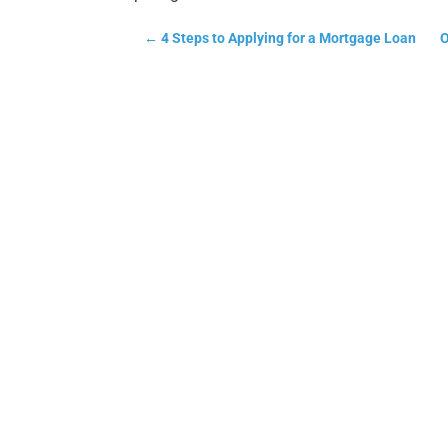
←
4 Steps to Applying for a Mortgage Loan
O